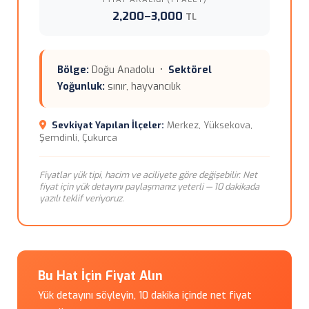
2,200–3,000
TL
Bölge:
Doğu Anadolu •
Sektörel
Yoğunluk:
sınır, hayvancılık
Sevkiyat Yapılan İlçeler:
Merkez, Yüksekova,
Şemdinli, Çukurca
Fiyatlar yük tipi, hacim ve aciliyete göre değişebilir. Net
fiyat için yük detayını paylaşmanız yeterli — 10 dakikada
yazılı teklif veriyoruz.
Bu Hat İçin Fiyat Alın
Yük detayını söyleyin, 10 dakika içinde net fiyat