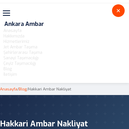
Toggle navigation
Ankara Ambar
Anasayfa
Hakkımızda
Hizmetlerimiz
Jet Ambar Taşıma
Şehirlerarası Taşıma
Sanayi Taşımacılığı
Çeyiz Taşımacılığı
Blog
İletişim
Anasayfa
/
Blog
/
Hakkari Ambar Nakliyat
Hakkari Ambar Nakliyat