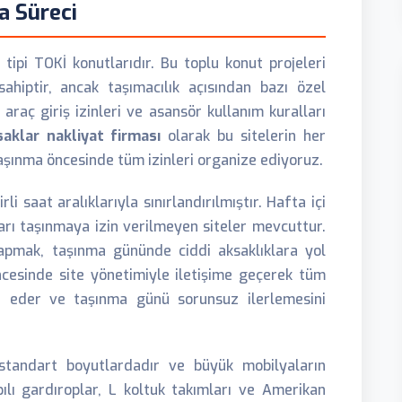
a Süreci
 tipi TOKİ konutlarıdır. Bu toplu konut projeleri
sahiptir, ancak taşımacılık açısından bazı özel
, araç giriş izinleri ve asansör kullanım kuralları
saklar nakliyat firması
olarak bu sitelerin her
taşınma öncesinde tüm izinleri organize ediyoruz.
li saat aralıklarıyla sınırlandırılmıştır. Hafta içi
arı taşınmaya izin verilmeyen siteler mevcuttur.
apmak, taşınma gününde ciddi aksaklıklara yol
öncesinde site yönetimiyle iletişime geçerek tüm
ine eder ve taşınma günü sorunsuz ilerlemesini
 standart boyutlardadır ve büyük mobilyaların
ılı gardıroplar, L koltuk takımları ve Amerikan