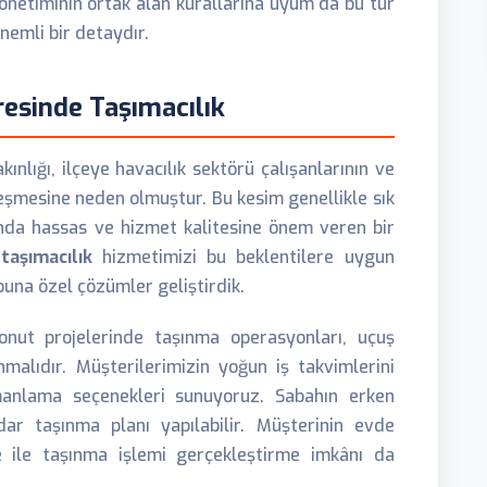
 yönetiminin ortak alan kurallarına uyum da bu tür
nemli bir detaydır.
esinde Taşımacılık
ınlığı, ilçeye havacılık sektörü çalışanlarının ve
eşmesine neden olmuştur. Bu kesim genellikle sık
nda hassas ve hizmet kalitesine önem veren bir
taşımacılık
hizmetimizi bu beklentilere uygun
buna özel çözümler geliştirdik.
onut projelerinde taşınma operasyonları, uçuş
malıdır. Müşterilerimizin yoğun iş takvimlerini
nlama seçenekleri sunuyoruz. Sabahın erken
ar taşınma planı yapılabilir. Müşterinin evde
 ile taşınma işlemi gerçekleştirme imkânı da