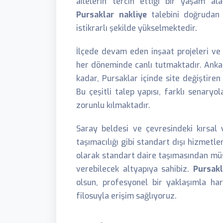
ailelerin tercih ettiği bir yaşam al
Pursaklar nakliye
talebini doğrudan 
istikrarlı şekilde yükselmektedir.
İlçede devam eden inşaat projeleri ve y
her döneminde canlı tutmaktadır. Ankar
kadar, Pursaklar içinde site değiştiren
Bu çeşitli talep yapısı, farklı senaryol
zorunlu kılmaktadır.
Saray beldesi ve çevresindeki kırsal y
taşımacılığı gibi standart dışı hizmetle
olarak standart daire taşımasından müs
verebilecek altyapıya sahibiz.
Pursakl
olsun, profesyonel bir yaklaşımla ha
filosuyla erişim sağlıyoruz.