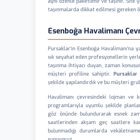
aynı özenle paketlenir ve taşınır. Site
taşınmalarda dikkat edilmesi gereken ö
Esenboğa Havalimanı Çevr
Pursaklar'ın Esenboğa Havalimanı'na yak
sık seyahat eden profesyonellerin yerl
taşınma ihtiyacı duyan, zaman konusu
müşteri profiline sahiptir.
Pursaklar 
şekilde yapılandırdık ve bu müşteri gru
Havalimanı çevresindeki lojman ve k
programlarıyla uyumlu şekilde planlan
göz önünde bulundurarak esnek zama
saatlerinden akşam geç saatlere kad
bulunmadığı durumlarda vekâletname
sunuyoruz.