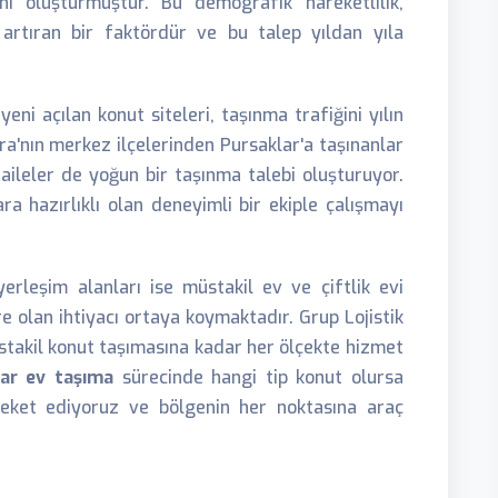
anı oluşturmuştur. Bu demografik hareketlilik,
artıran bir faktördür ve bu talep yıldan yıla
eni açılan konut siteleri, taşınma trafiğini yılın
a'nın merkez ilçelerinden Pursaklar'a taşınanlar
 aileler de yoğun bir taşınma talebi oluşturuyor.
ara hazırlıklı olan deneyimli bir ekiple çalışmayı
erleşim alanları ise müstakil ev ve çiftlik evi
re olan ihtiyacı ortaya koymaktadır. Grup Lojistik
takil konut taşımasına kadar her ölçekte hizmet
ar ev taşıma
sürecinde hangi tip konut olursa
reket ediyoruz ve bölgenin her noktasına araç