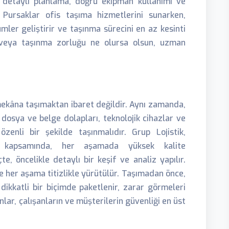
a detaylı planlama, doğru ekipman kullanımı ve
, Pursaklar ofis taşıma hizmetlerini sunarken,
mler geliştirir ve taşınma sürecini en az kesinti
ü veya taşınma zorluğu ne olursa olsun, uzman
mekâna taşımaktan ibaret değildir. Aynı zamanda,
dosya ve belge dolapları, teknolojik cihazlar ve
zenli bir şekilde taşınmalıdır. Grup Lojistik,
i kapsamında, her aşamada yüksek kalite
e, öncelikle detaylı bir keşif ve analiz yapılır.
ve her aşama titizlikle yürütülür. Taşımadan önce,
 dikkatli bir biçimde paketlenir, zarar görmeleri
nlar, çalışanların ve müşterilerin güvenliği en üst