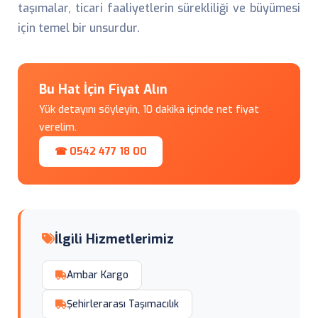
taşımalar, ticari faaliyetlerin sürekliliği ve büyümesi
için temel bir unsurdur.
Bu Hat İçin Fiyat Alın
Yük detayını söyleyin, 10 dakika içinde net fiyat
verelim.
☎ 0542 477 18 00
İlgili Hizmetlerimiz
Ambar Kargo
Şehirlerarası Taşımacılık