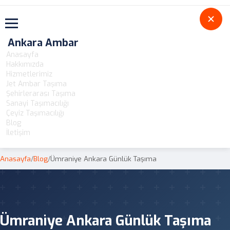
Toggle navigation
Ankara Ambar
Anasayfa
Hakkımızda
Hizmetlerimiz
Jet Ambar Taşıma
Şehirlerarası Taşıma
Sanayi Taşımacılığı
Çeyiz Taşımacılığı
Blog
İletişim
Anasayfa
/
Blog
/
Ümraniye Ankara Günlük Taşıma
Ümraniye Ankara Günlük Taşıma