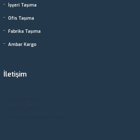
İşyeri Taşıma
Ofis Taşıma
Fabrika Taşıma
Ambar Kargo
İletişim
Ankara, Türkiye
0542 477 18 00
0312 812 27 67
info@ankaraambarlari.com