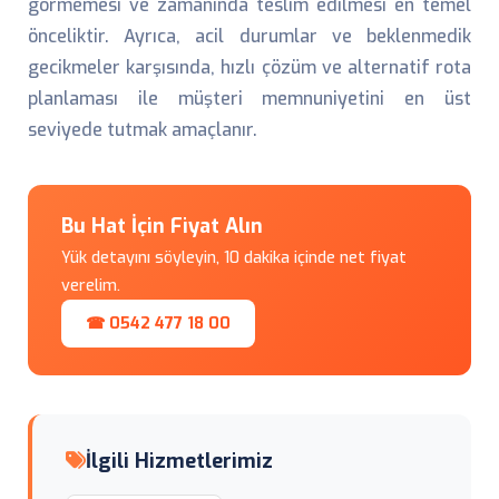
görmemesi ve zamanında teslim edilmesi en temel
önceliktir. Ayrıca, acil durumlar ve beklenmedik
gecikmeler karşısında, hızlı çözüm ve alternatif rota
planlaması ile müşteri memnuniyetini en üst
seviyede tutmak amaçlanır.
Bu Hat İçin Fiyat Alın
Yük detayını söyleyin, 10 dakika içinde net fiyat
verelim.
☎ 0542 477 18 00
İlgili Hizmetlerimiz