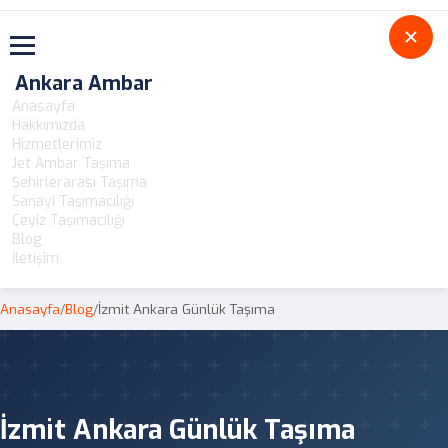
Toggle navigation
Ankara Ambar
Anasayfa
Hakkımızda
Hizmetlerimiz
Jet Ambar Taşıma
Şehirlerarası Taşıma
Sanayi Taşımacılığı
Çeyiz Taşımacılığı
Blog
İletişim
Anasayfa
/
Blog
/
İzmit Ankara Günlük Taşıma
İzmit Ankara Günlük Taşıma