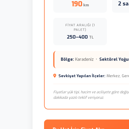
190
2 sa
km
FIYAT ARALIĞI (1
PALET)
250–400
TL
Bölge:
Karadeniz •
Sektörel Yoğu
Sevkiyat Yapılan İlçeler:
Merkez, Ger
Fiyatlar yük tipi, hacim ve aciliyete göre değiş
dakikada yazılı teklif veriyoruz.