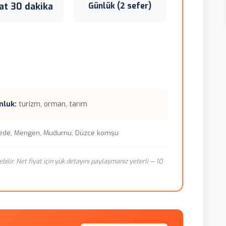
at 30 dakika
Günlük (2 sefer)
nluk:
turizm, orman, tarım
ede, Mengen, Mudurnu, Düzce komşu
ebilir. Net fiyat için yük detayını paylaşmanız yeterli — 10