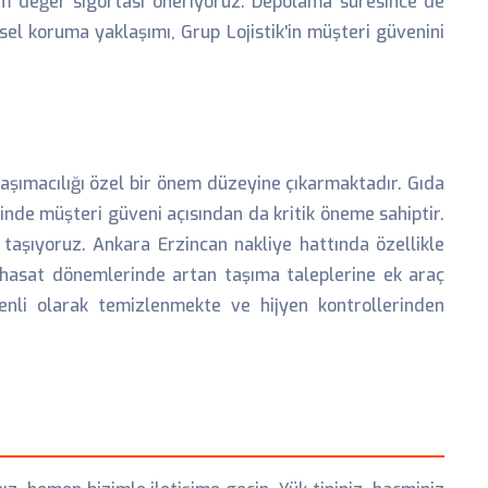
am değer sigortası öneriyoruz. Depolama süresince de
el koruma yaklaşımı, Grup Lojistik'in müşteri güvenini
taşımacılığı özel bir önem düzeyine çıkarmaktadır. Gıda
inde müşteri güveni açısından da kritik öneme sahiptir.
e taşıyoruz. Ankara Erzincan nakliye hattında özellikle
in hasat dönemlerinde artan taşıma taleplerine ek araç
enli olarak temizlenmekte ve hijyen kontrollerinden