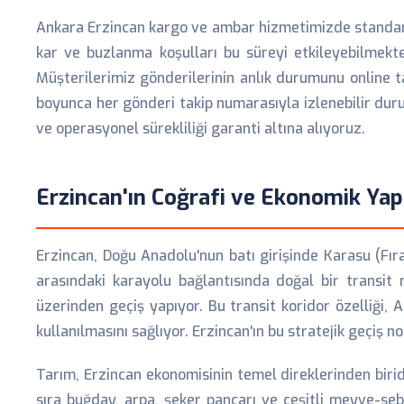
Ankara Erzincan kargo ve ambar hizmetimizde standart 
kar ve buzlanma koşulları bu süreyi etkileyebilmekte
Müşterilerimiz gönderilerinin anlık durumunu online t
boyunca her gönderi takip numarasıyla izlenebilir dur
ve operasyonel sürekliliği garanti altına alıyoruz.
Erzincan'ın Coğrafi ve Ekonomik Yap
Erzincan, Doğu Anadolu'nun batı girişinde Karasu (Fır
arasındaki karayolu bağlantısında doğal bir transit
üzerinden geçiş yapıyor. Bu transit koridor özelliği, 
kullanılmasını sağlıyor. Erzincan'ın bu stratejik geçiş n
Tarım, Erzincan ekonomisinin temel direklerinden biri
sıra buğday, arpa, şeker pancarı ve çeşitli meyve-seb