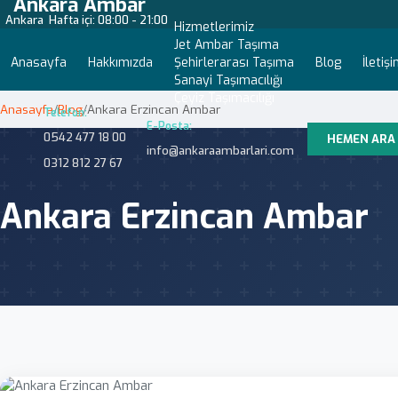
Ankara Ambar
Ankara
Hafta içi: 08:00 - 21:00
Hizmetlerimiz
Jet Ambar Taşıma
Anasayfa
Hakkımızda
Şehirlerarası Taşıma
Blog
İletiş
Sanayi Taşımacılığı
Çeyiz Taşımacılığı
Anasayfa
/
Blog
/
Ankara Erzincan Ambar
Telefon:
E-Posta:
0542 477 18 00
HEMEN ARA
info@ankaraambarlari.com
0312 812 27 67
Ankara Erzincan Ambar