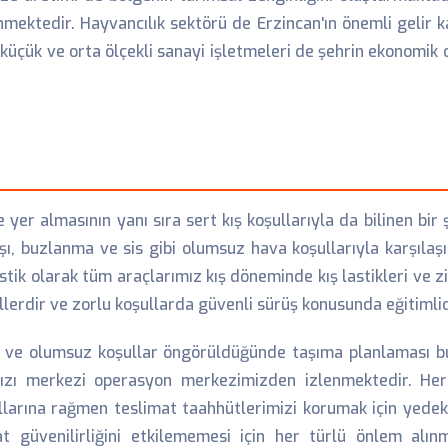
enmektedir. Hayvancılık sektörü de Erzincan'ın önemli gelir
a küçük ve orta ölçekli sanayi işletmeleri de şehrin ekonom
 yer almasının yanı sıra sert kış koşullarıyla da bilinen bir
ı, buzlanma ve sis gibi olumsuz hava koşullarıyla karşılaş
istik olarak tüm araçlarımız kış döneminde kış lastikleri ve 
erdir ve zorlu koşullarda güvenli sürüş konusunda eğitimlid
 ve olumsuz koşullar öngörüldüğünde taşıma planlaması b
ızı merkezi operasyon merkezimizden izlenmektedir. Her
oşullarına rağmen teslimat taahhütlerimizi korumak için yede
t güvenilirliğini etkilememesi için her türlü önlem alın