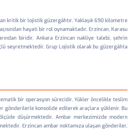
n kritik bir lojistik güzergâhtır. Yaklaşık 690 kilometre
 açısından hayati bir rol oynamaktadır. Erzincan, Karasu
ından biridir. Ankara Erzincan nakliye talebi, şehrin
üçlü seyretmektedir. Grup Lojistik olarak bu güzergâhta
matik bir operasyon sürecidir. Yükler öncelikle teslim
ğer gönderilerle konsolide edilerek araçlara yüklenir. Bu
mli ölçüde düşürmektedir. Ambar merkezimizde modern
mektedir. Erzincan ambar noktamıza ulaşan gönderiler,