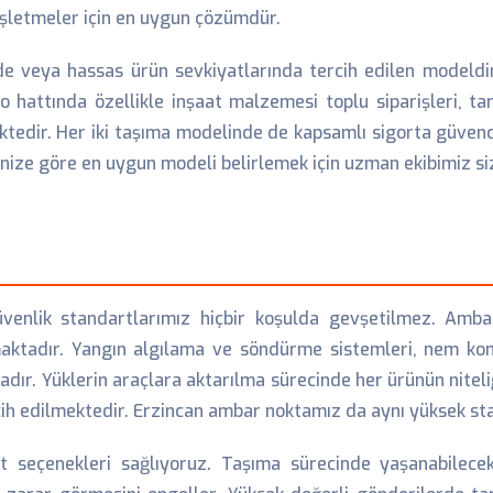
işletmeler için en uygun çözümdür.
de veya hassas ürün sevkiyatlarında tercih edilen modeldi
go hattında özellikle inşaat malzemesi toplu siparişleri, 
tedir. Her iki taşıma modelinde de kapsamlı sigorta güvenc
tinize göre en uygun modeli belirlemek için uzman ekibimiz s
enlik standartlarımız hiçbir koşulda gevşetilmez. Amba
lınmaktadır. Yangın algılama ve söndürme sistemleri, nem ko
r. Yüklerin araçlara aktarılma sürecinde her ürünün niteliğ
cih edilmektedir. Erzincan ambar noktamız da aynı yüksek st
t seçenekleri sağlıyoruz. Taşıma sürecinde yaşanabilec