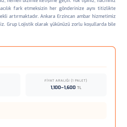
ız, hemen bizimle iletişime geçin. Yük tipiniz, hacminiz
cılık fark etmeksizin her gönderinize aynı titizlikte
ürekli artırmaktadır. Ankara Erzincan ambar hizmetimiz
iz. Grup Lojistik olarak yükünüzü zorlu koşullarda bile
FIYAT ARALIĞI (1 PALET)
1,100–1,600
TL