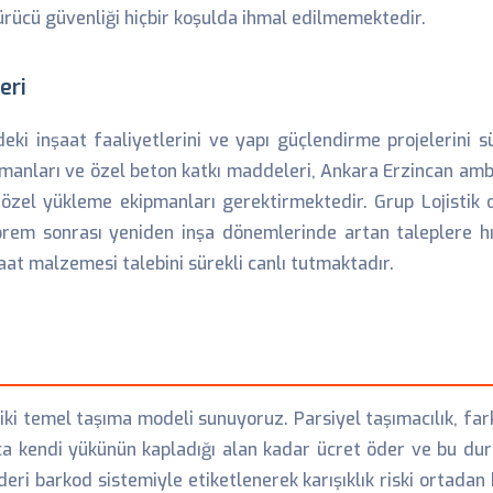
ücü güvenliği hiçbir koşulda ihmal edilmemektedir.
eri
deki inşaat faaliyetlerini ve yapı güçlendirme projelerini
emanları ve özel beton katkı maddeleri, Ankara Erzincan amb
 özel yükleme ekipmanları gerektirmektedir. Grup Lojistik o
eprem sonrası yeniden inşa dönemlerinde artan taleplere hı
at malzemesi talebini sürekli canlı tutmaktadır.
 temel taşıma modeli sunuyoruz. Parsiyel taşımacılık, farklı
 kendi yükünün kapladığı alan kadar ücret öder ve bu durum
i barkod sistemiyle etiketlenerek karışıklık riski ortadan ka