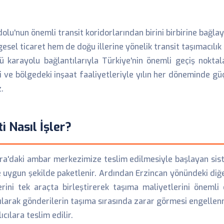
lu'nun önemli transit koridorlarından birini birbirine bağlaya
gesel ticaret hem de doğu illerine yönelik transit taşımacılık
karayolu bağlantılarıyla Türkiye'nin önemli geçiş noktalar
ri ve bölgedeki inşaat faaliyetleriyle yılın her döneminde g
.
 Nasıl İşler?
ra'daki ambar merkezimize teslim edilmesiyle başlayan siste
göre uygun şekilde paketlenir. Ardından Erzincan yönündeki di
lerini tek araçta birleştirerek taşıma maliyetlerini öne
larak gönderilerin taşıma sırasında zarar görmesi engellen
cılara teslim edilir.