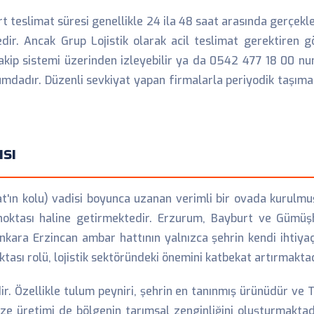
teslimat süresi genellikle 24 ila 48 saat arasında gerçekle
dir. Ancak Grup Lojistik olarak acil teslimat gerektiren 
akip sistemi üzerinden izleyebilir ya da 0542 477 18 00 num
umdadır. Düzenli sevkiyat yapan firmalarla periyodik taşıma 
ısı
at'ın kolu) vadisi boyunca uzanan verimli bir ovada kurulmuş
 noktası haline getirmektedir. Erzurum, Bayburt ve Gümüşha
Ankara Erzincan ambar hattının yalnızca şehrin kendi ihtiyaç
oktası rolü, lojistik sektöründeki önemini katbekat artırmaktad
dir. Özellikle tulum peyniri, şehrin en tanınmış ürünüdür ve
ze üretimi de bölgenin tarımsal zenginliğini oluşturmaktadı