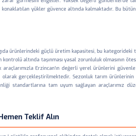
i zarar görmesini engeller. Yüksek değerli gönderilerde t
i konaklatılan yükler güvence altında kalmaktadır. Bu bütüns
ıda ürünlerindeki güçlü üretim kapasitesi, bu kategorideki 
em kontrolü altında taşınması yasal zorunluluk olmasının ötes
k araçlarımızla Erzincan'ın değerli yerel ürünlerini güvenl
li olarak gerçekleştirilmektedir. Sezonluk tarım ürünlerin
venliği standartlarına tam uyum sağlayan araçlarımız düz
Hemen Teklif Alın