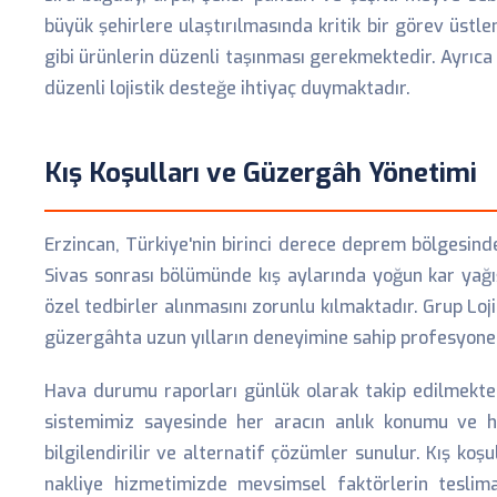
büyük şehirlere ulaştırılmasında kritik bir görev üstl
gibi ürünlerin düzenli taşınması gerekmektedir. Ayrıc
düzenli lojistik desteğe ihtiyaç duymaktadır.
Kış Koşulları ve Güzergâh Yönetimi
Erzincan, Türkiye'nin birinci derece deprem bölgesinde
Sivas sonrası bölümünde kış aylarında yoğun kar yağış
özel tedbirler alınmasını zorunlu kılmaktadır. Grup Loj
güzergâhta uzun yılların deneyimine sahip profesyonell
Hava durumu raporları günlük olarak takip edilmekte
sistemimiz sayesinde her aracın anlık konumu ve h
bilgilendirilir ve alternatif çözümler sunulur. Kış k
nakliye hizmetimizde mevsimsel faktörlerin teslima