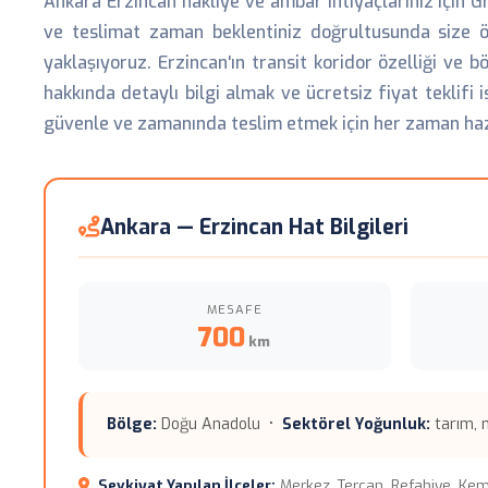
Ankara Erzincan nakliye ve ambar ihtiyaçlarınız için Gr
ve teslimat zaman beklentiniz doğrultusunda size öze
yaklaşıyoruz. Erzincan'ın transit koridor özelliği ve
hakkında detaylı bilgi almak ve ücretsiz fiyat teklifi
güvenle ve zamanında teslim etmek için her zaman haz
Ankara — Erzincan Hat Bilgileri
MESAFE
700
km
Bölge:
Doğu Anadolu •
Sektörel Yoğunluk:
tarım,
Sevkiyat Yapılan İlçeler:
Merkez, Tercan, Refahiye, Ke