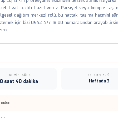
up Lojistik'in profesyonel ekibinden destek almak istiyorsan
l fiyat teklifi hazırlıyoruz. Parsiyel veya komple taşıma
 bölgesel dağıtım merkezi rolü, bu hattaki taşıma hacmini s
 istemek için bizi 0542 477 18 00 numarasından arayabilirsin
ırız.
TAHMINI SÜRE
SEFER SIKLIĞI
8 saat 40 dakika
Haftada 3
 maden
mah