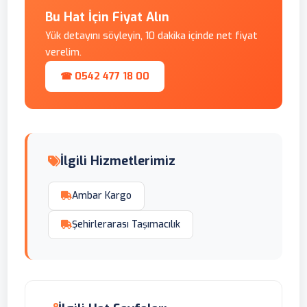
Bu Hat İçin Fiyat Alın
Yük detayını söyleyin, 10 dakika içinde net fiyat
verelim.
☎ 0542 477 18 00
İlgili Hizmetlerimiz
Ambar Kargo
Şehirlerarası Taşımacılık