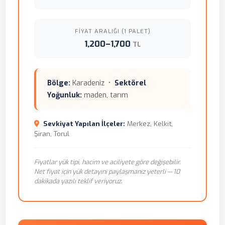
FIYAT ARALIĞI (1 PALET)
1,200–1,700
TL
Bölge:
Karadeniz •
Sektörel
Yoğunluk:
maden, tarım
Sevkiyat Yapılan İlçeler:
Merkez, Kelkit,
Şiran, Torul
Fiyatlar yük tipi, hacim ve aciliyete göre değişebilir.
Net fiyat için yük detayını paylaşmanız yeterli — 10
dakikada yazılı teklif veriyoruz.