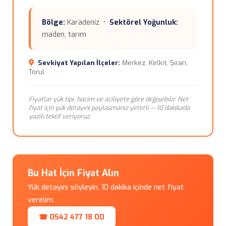
Bölge:
Karadeniz •
Sektörel Yoğunluk:
maden, tarım
Sevkiyat Yapılan İlçeler:
Merkez, Kelkit, Şiran,
Torul
Fiyatlar yük tipi, hacim ve aciliyete göre değişebilir. Net
fiyat için yük detayını paylaşmanız yeterli — 10 dakikada
yazılı teklif veriyoruz.
Bu Hat İçin Fiyat Alın
Yük detayını söyleyin, 10 dakika içinde net fiyat
verelim.
☎ 0542 477 18 00