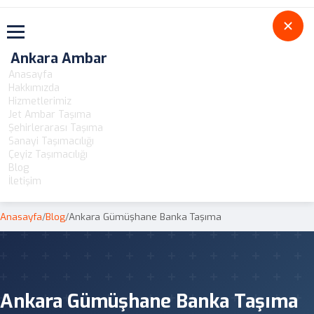
Toggle navigation
Ankara Ambar
Anasayfa
Hakkımızda
Hizmetlerimiz
Jet Ambar Taşıma
Şehirlerarası Taşıma
Sanayi Taşımacılığı
Çeyiz Taşımacılığı
Blog
İletişim
Anasayfa
/
Blog
/
Ankara Gümüşhane Banka Taşıma
Ankara Gümüşhane Banka Taşıma