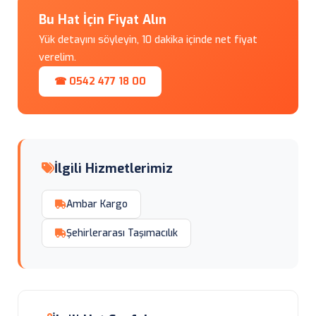
Bu Hat İçin Fiyat Alın
Yük detayını söyleyin, 10 dakika içinde net fiyat
verelim.
☎ 0542 477 18 00
İlgili Hizmetlerimiz
Ambar Kargo
Şehirlerarası Taşımacılık