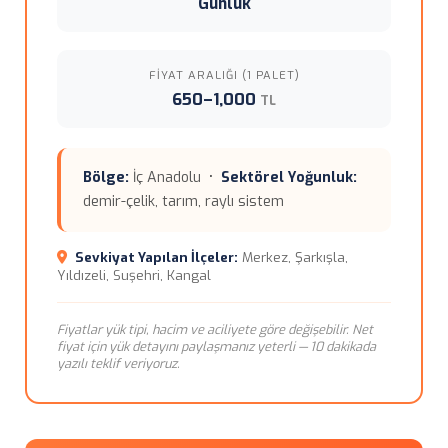
Günlük
FIYAT ARALIĞI (1 PALET)
650–1,000
TL
Bölge:
İç Anadolu •
Sektörel Yoğunluk:
demir-çelik, tarım, raylı sistem
Sevkiyat Yapılan İlçeler:
Merkez, Şarkışla,
Yıldızeli, Suşehri, Kangal
Fiyatlar yük tipi, hacim ve aciliyete göre değişebilir. Net
fiyat için yük detayını paylaşmanız yeterli — 10 dakikada
yazılı teklif veriyoruz.