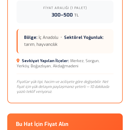
FIYAT ARALIĞI (1 PALET)
300–500
TL
Bölge:
İç Anadolu •
Sektörel Yoğunluk:
tarım, hayvancılık
Sevkiyat Yapılan İlçeler:
Merkez, Sorgun,
Yerköy, Boğazlıyan, Akdağmadeni
Fiyatlar yük tipi, hacim ve aciliyete göre değişebilir. Net
fiyat için yük detayını paylaşmanız yeterli — 10 dakikada
yazılı teklif veriyoruz.
Bu Hat İçin Fiyat Alın