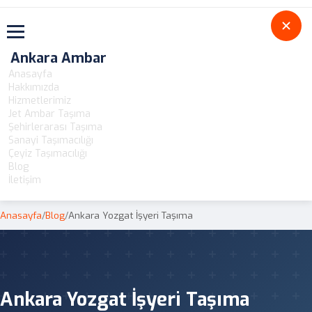
Toggle navigation
Ankara Ambar
Anasayfa
Hakkımızda
Hizmetlerimiz
Jet Ambar Taşıma
Şehirlerarası Taşıma
Sanayi Taşımacılığı
Çeyiz Taşımacılığı
Blog
İletişim
Anasayfa
/
Blog
/
Ankara Yozgat İşyeri Taşıma
Ankara Yozgat İşyeri Taşıma