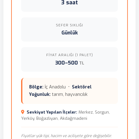
3 saat
SEFER SIKLIĞI
Günlük
FIYAT ARALIĞI (1 PALET)
300–500
TL
Bölge:
İç Anadolu •
Sektörel
Yoğunluk:
tarım, hayvancılık
Sevkiyat Yapılan İlçeler:
Merkez, Sorgun,
Yerköy, Boğazlıyan, Akdağmadeni
Fiyatlar yük tipi, hacim ve aciliyete göre değişebilir.