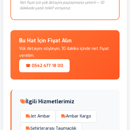
Net fiyat için yük detayını paylaşmanız yeterli — 10
dakikada yazılı teklif veriyoruz.
Bu Hat İçin Fiyat Alın
Yük detayını söyleyin, 10 dakika içinde net fiyat
verelim.
☎ 0542 477 18 00
İlgili Hizmetlerimiz
Jet Ambar
Ambar Kargo
Şehirlerarası Taşımacılık